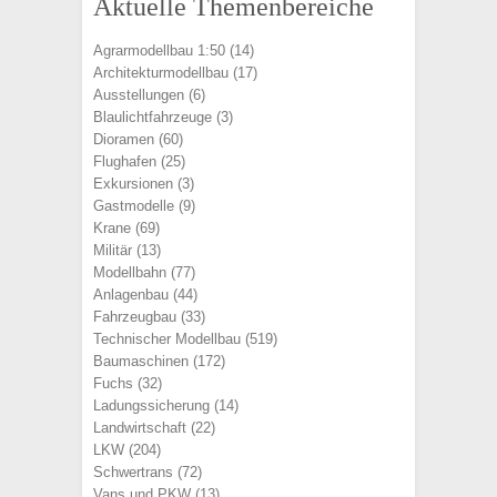
Aktuelle Themenbereiche
Agrarmodellbau 1:50
(14)
Architekturmodellbau
(17)
Ausstellungen
(6)
Blaulichtfahrzeuge
(3)
Dioramen
(60)
Flughafen
(25)
Exkursionen
(3)
Gastmodelle
(9)
Krane
(69)
Militär
(13)
Modellbahn
(77)
Anlagenbau
(44)
Fahrzeugbau
(33)
Technischer Modellbau
(519)
Baumaschinen
(172)
Fuchs
(32)
Ladungssicherung
(14)
Landwirtschaft
(22)
LKW
(204)
Schwertrans
(72)
Vans und PKW
(13)