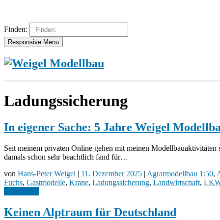
Finden:
Responsive Menu
Ladungssicherung
In eigener Sache: 5 Jahre Weigel Modell
Seit meinem privaten Online gehen mit meinen Modellbauaktivitäten 
damals schon sehr beachtlich fand für…
von
Hans-Peter Weigel
|
11. Dezember 2025
|
Agrarmodellbau 1:50
,
Fuchs
,
Gastmodelle
,
Krane
,
Ladungssicherung
,
Landwirtschaft
,
LK
weiterlesen
Keinen Alptraum für Deutschland