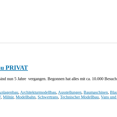
bau PRIVAT
sind nun 5 Jahre vergangen. Begonnen hat alles mit ca. 10.000 Besuc
Anlagenbau
,
Architekturmodellbau
,
Ausstellungen
,
Baumaschinen
,
Blau
W
,
Militär
,
Modellbahn
,
Schwertrans
,
Technischer Modellbau
,
Vans un