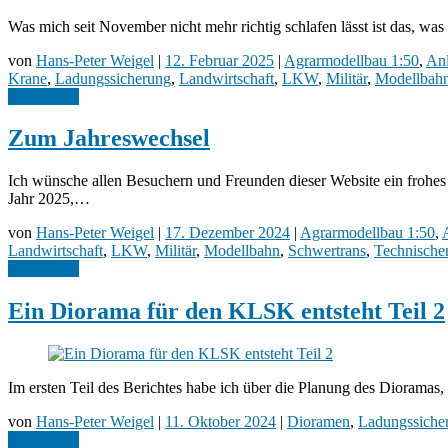
Was mich seit November nicht mehr richtig schlafen lässt ist das, w
von
Hans-Peter Weigel
|
12. Februar 2025
|
Agrarmodellbau 1:50
,
An
Krane
,
Ladungssicherung
,
Landwirtschaft
,
LKW
,
Militär
,
Modellbah
weiterlesen
Zum Jahreswechsel
Ich wünsche allen Besuchern und Freunden dieser Website ein frohe
Jahr 2025,…
von
Hans-Peter Weigel
|
17. Dezember 2024
|
Agrarmodellbau 1:50
,
Landwirtschaft
,
LKW
,
Militär
,
Modellbahn
,
Schwertrans
,
Technische
weiterlesen
Ein Diorama für den KLSK entsteht Teil 2
Im ersten Teil des Berichtes habe ich über die Planung des Dioramas
von
Hans-Peter Weigel
|
11. Oktober 2024
|
Dioramen
,
Ladungssiche
weiterlesen