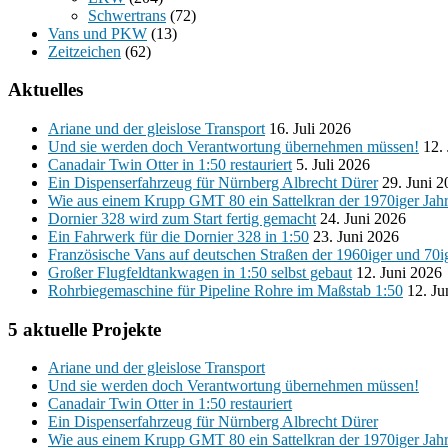
Schwertrans
(72)
Vans und PKW
(13)
Zeitzeichen
(62)
Aktuelles
Ariane und der gleislose Transport
16. Juli 2026
Und sie werden doch Verantwortung übernehmen müssen!
12.
Canadair Twin Otter in 1:50 restauriert
5. Juli 2026
Ein Dispenserfahrzeug für Nürnberg Albrecht Dürer
29. Juni 
Wie aus einem Krupp GMT 80 ein Sattelkran der 1970iger Jah
Dornier 328 wird zum Start fertig gemacht
24. Juni 2026
Ein Fahrwerk für die Dornier 328 in 1:50
23. Juni 2026
Französische Vans auf deutschen Straßen der 1960iger und 70i
Großer Flugfeldtankwagen in 1:50 selbst gebaut
12. Juni 2026
Rohrbiegemaschine für Pipeline Rohre im Maßstab 1:50
12. Ju
5 aktuelle Projekte
Ariane und der gleislose Transport
Und sie werden doch Verantwortung übernehmen müssen!
Canadair Twin Otter in 1:50 restauriert
Ein Dispenserfahrzeug für Nürnberg Albrecht Dürer
Wie aus einem Krupp GMT 80 ein Sattelkran der 1970iger Jah