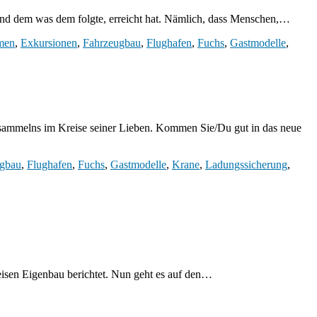
 und dem was dem folgte, erreicht hat. Nämlich, dass Menschen,…
men
,
Exkursionen
,
Fahrzeugbau
,
Flughafen
,
Fuchs
,
Gastmodelle
,
esammelns im Kreise seiner Lieben. Kommen Sie/Du gut in das neue
ugbau
,
Flughafen
,
Fuchs
,
Gastmodelle
,
Krane
,
Ladungssicherung
,
eisen Eigenbau berichtet. Nun geht es auf den…