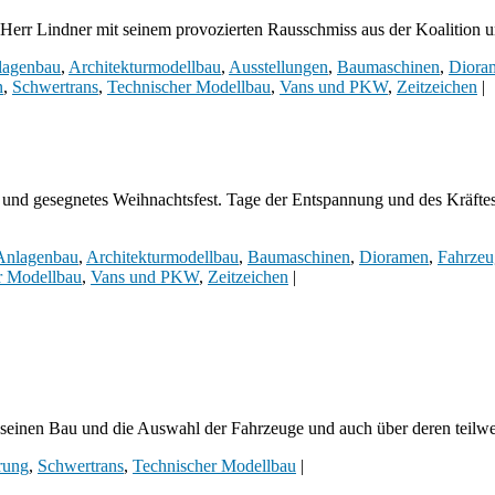
as Herr Lindner mit seinem provozierten Rausschmiss aus der Koalition
lagenbau
,
Architekturmodellbau
,
Ausstellungen
,
Baumaschinen
,
Diora
n
,
Schwertrans
,
Technischer Modellbau
,
Vans und PKW
,
Zeitzeichen
|
s und gesegnetes Weihnachtsfest. Tage der Entspannung und des Kräft
Anlagenbau
,
Architekturmodellbau
,
Baumaschinen
,
Dioramen
,
Fahrze
r Modellbau
,
Vans und PKW
,
Zeitzeichen
|
, seinen Bau und die Auswahl der Fahrzeuge und auch über deren teilw
rung
,
Schwertrans
,
Technischer Modellbau
|