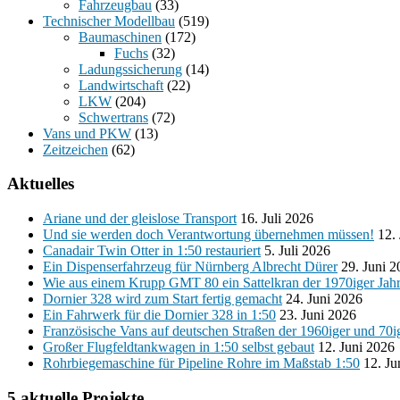
Fahrzeugbau
(33)
Technischer Modellbau
(519)
Baumaschinen
(172)
Fuchs
(32)
Ladungssicherung
(14)
Landwirtschaft
(22)
LKW
(204)
Schwertrans
(72)
Vans und PKW
(13)
Zeitzeichen
(62)
Aktuelles
Ariane und der gleislose Transport
16. Juli 2026
Und sie werden doch Verantwortung übernehmen müssen!
12.
Canadair Twin Otter in 1:50 restauriert
5. Juli 2026
Ein Dispenserfahrzeug für Nürnberg Albrecht Dürer
29. Juni 
Wie aus einem Krupp GMT 80 ein Sattelkran der 1970iger Jah
Dornier 328 wird zum Start fertig gemacht
24. Juni 2026
Ein Fahrwerk für die Dornier 328 in 1:50
23. Juni 2026
Französische Vans auf deutschen Straßen der 1960iger und 70i
Großer Flugfeldtankwagen in 1:50 selbst gebaut
12. Juni 2026
Rohrbiegemaschine für Pipeline Rohre im Maßstab 1:50
12. Ju
5 aktuelle Projekte