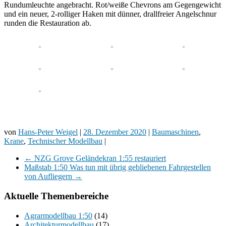
Rundumleuchte angebracht. Rot/weiße Chevrons am Gegengewicht
und ein neuer, 2-rolliger Haken mit dünner, drallfreier Angelschnur
runden die Restauration ab.
von
Hans-Peter Weigel
|
28. Dezember 2020
|
Baumaschinen
,
Krane
,
Technischer Modellbau
|
←
NZG Grove Geländekran 1:55 restauriert
Maßstab 1:50 Was tun mit übrig gebliebenen Fahrgestellen
von Aufliegern
→
Aktuelle Themenbereiche
Agrarmodellbau 1:50
(14)
Architekturmodellbau
(17)