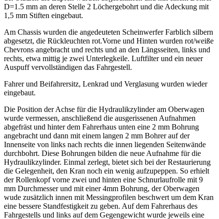
D=1.5 mm an deren Stelle 2 Löchergebohrt und die Adeckung mit
1,5 mm Stiften eingebaut.
Am Chassis wurden die angedeuteten Scheinwerfer Farblich silbern
abgesetzt, die Rückleuchten rot.Vorne und Hinten wurden rot/weiße
Chevrons angebracht und rechts und an den Längsseiten, links und
rechts, etwa mittig je zwei Unterlegkeile. Luftfilter und ein neuer
Auspuff vervollständigen das Fahrgestell.
Fahrer und Beifahrersitz, Lenkrad und Verglasung wurden wieder
eingebaut.
Die Position der Achse für die Hydraulikzylinder am Oberwagen
wurde vermessen, anschließend die ausgerissenen Aufnahmen
abgefräst und hinter dem Fahrerhaus unten eine 2 mm Bohrung
angebracht und dann mit einem langen 2 mm Bohrer auf der
Innenseite von links nach rechts die innen liegenden Seitenwände
durchbohrt. Diese Bohrungen bilden die neue Aufnahme für die
Hydraulikzylinder. Einmal zerlegt, bietet sich bei der Restaurierung
die Gelegenheit, den Kran noch ein wenig aufzupeppen. So erhielt
der Rollenkopf vorne zwei und hinten eine Schnurlaufrolle mit 9
mm Durchmesser und mit einer 4mm Bohrung, der Oberwagen
wude zusätzlich innen mit Messingprofilen beschwert um dem Kran
eine bessere Standfestigkeit zu geben. Auf dem Fahrerhaus des
Fahrgestells und links auf dem Gegengewicht wurde jeweils eine