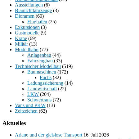
Ausstellungen
(6)
Blaulichtfahrzeuge
(3)
Dioramen
(60)
Flughafen
(25)
Exkursionen
(3)
Gastmodelle
(9)
Krane
(69)
Militär
(13)
Modellbahn
(77)
Anlagenbau
(44)
Fahrzeugbau
(33)
Technischer Modellbau
(519)
Baumaschinen
(172)
Fuchs
(32)
Ladungssicherung
(14)
Landwirtschaft
(22)
LKW
(204)
Schwertrans
(72)
Vans und PKW
(13)
Zeitzeichen
(62)
Aktuelles
Ariane und der gleislose Transport
16. Juli 2026