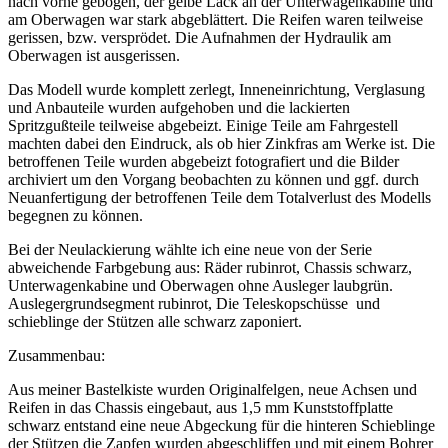
nach vorne gebogen, der gelbe Lack an der Unterwagenkabine und
am Oberwagen war stark abgeblättert. Die Reifen waren teilweise
gerissen, bzw. versprödet. Die Aufnahmen der Hydraulik am
Oberwagen ist ausgerissen.
Das Modell wurde komplett zerlegt, Inneneinrichtung, Verglasung
und Anbauteile wurden aufgehoben und die lackierten
Spritzgußteile teilweise abgebeizt. Einige Teile am Fahrgestell
machten dabei den Eindruck, als ob hier Zinkfras am Werke ist. Die
betroffenen Teile wurden abgebeizt fotografiert und die Bilder
archiviert um den Vorgang beobachten zu können und ggf. durch
Neuanfertigung der betroffenen Teile dem Totalverlust des Modells
begegnen zu können.
Bei der Neulackierung wählte ich eine neue von der Serie
abweichende Farbgebung aus: Räder rubinrot, Chassis schwarz,
Unterwagenkabine und Oberwagen ohne Ausleger laubgrün.
Auslegergrundsegment rubinrot, Die Teleskopschüsse und
schieblinge der Stützen alle schwarz zaponiert.
Zusammenbau:
Aus meiner Bastelkiste wurden Originalfelgen, neue Achsen und
Reifen in das Chassis eingebaut, aus 1,5 mm Kunststoffplatte
schwarz entstand eine neue Abgeckung für die hinteren Schieblinge
der Stützen die Zapfen wurden abgeschliffen und mit einem Bohrer