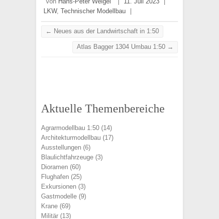
von
Hans-Peter Weigel
|
11. Juli 2023
|
LKW
,
Technischer Modellbau
|
←
Neues aus der Landwirtschaft in 1:50
Atlas Bagger 1304 Umbau 1:50
→
Aktuelle Themenbereiche
Agrarmodellbau 1:50
(14)
Architekturmodellbau
(17)
Ausstellungen
(6)
Blaulichtfahrzeuge
(3)
Dioramen
(60)
Flughafen
(25)
Exkursionen
(3)
Gastmodelle
(9)
Krane
(69)
Militär
(13)