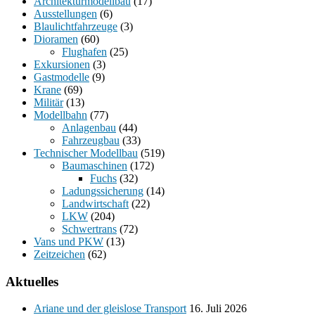
Architekturmodellbau
(17)
Ausstellungen
(6)
Blaulichtfahrzeuge
(3)
Dioramen
(60)
Flughafen
(25)
Exkursionen
(3)
Gastmodelle
(9)
Krane
(69)
Militär
(13)
Modellbahn
(77)
Anlagenbau
(44)
Fahrzeugbau
(33)
Technischer Modellbau
(519)
Baumaschinen
(172)
Fuchs
(32)
Ladungssicherung
(14)
Landwirtschaft
(22)
LKW
(204)
Schwertrans
(72)
Vans und PKW
(13)
Zeitzeichen
(62)
Aktuelles
Ariane und der gleislose Transport
16. Juli 2026