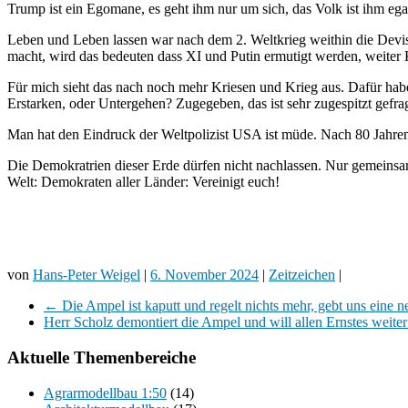
Trump ist ein Egomane, es geht ihm nur um sich, das Volk ist ihm egal
Leben und Leben lassen war nach dem 2. Weltkrieg weithin die Devis
macht, wird das bedeuten dass XI und Putin ermutigt werden, weiter 
Für mich sieht das nach noch mehr Kriesen und Krieg aus. Dafür haben
Erstarken, oder Untergehen? Zugegeben, das ist sehr zugespitzt gefrag
Man hat den Eindruck der Weltpolizist USA ist müde. Nach 80 Jahren 
Die Demokratrien dieser Erde dürfen nicht nachlassen. Nur gemeinsam 
Welt: Demokraten aller Länder: Vereinigt euch!
von
Hans-Peter Weigel
|
6. November 2024
|
Zeitzeichen
|
←
Die Ampel ist kaputt und regelt nichts mehr, gebt uns eine 
Herr Scholz demontiert die Ampel und will allen Ernstes weiter
Aktuelle Themenbereiche
Agrarmodellbau 1:50
(14)