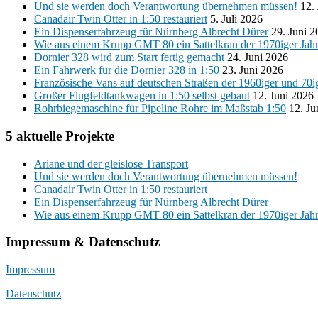
Und sie werden doch Verantwortung übernehmen müssen!
12.
Canadair Twin Otter in 1:50 restauriert
5. Juli 2026
Ein Dispenserfahrzeug für Nürnberg Albrecht Dürer
29. Juni 
Wie aus einem Krupp GMT 80 ein Sattelkran der 1970iger Jah
Dornier 328 wird zum Start fertig gemacht
24. Juni 2026
Ein Fahrwerk für die Dornier 328 in 1:50
23. Juni 2026
Französische Vans auf deutschen Straßen der 1960iger und 70i
Großer Flugfeldtankwagen in 1:50 selbst gebaut
12. Juni 2026
Rohrbiegemaschine für Pipeline Rohre im Maßstab 1:50
12. Ju
5 aktuelle Projekte
Ariane und der gleislose Transport
Und sie werden doch Verantwortung übernehmen müssen!
Canadair Twin Otter in 1:50 restauriert
Ein Dispenserfahrzeug für Nürnberg Albrecht Dürer
Wie aus einem Krupp GMT 80 ein Sattelkran der 1970iger Jah
Impressum & Datenschutz
Impressum
Datenschutz