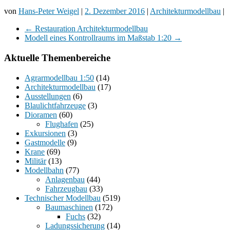
von
Hans-Peter Weigel
|
2. Dezember 2016
|
Architekturmodellbau
|
←
Restauration Architekturmodellbau
Modell eines Kontrollraums im Maßstab 1:20
→
Aktuelle Themenbereiche
Agrarmodellbau 1:50
(14)
Architekturmodellbau
(17)
Ausstellungen
(6)
Blaulichtfahrzeuge
(3)
Dioramen
(60)
Flughafen
(25)
Exkursionen
(3)
Gastmodelle
(9)
Krane
(69)
Militär
(13)
Modellbahn
(77)
Anlagenbau
(44)
Fahrzeugbau
(33)
Technischer Modellbau
(519)
Baumaschinen
(172)
Fuchs
(32)
Ladungssicherung
(14)