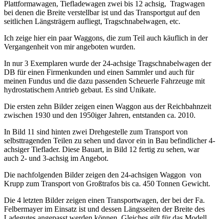
Plattformawagen, Tiefladewagen zwei bis 12 achsig, Tragwagen
bei denen die Breite verstellbar ist und das Transportgut auf den
seitlichen Längsträgern aufliegt, Tragschnabelwagen, etc.
Ich zeige hier ein paar Waggons, die zum Teil auch käuflich in der
Vergangenheit von mir angeboten wurden.
In nur 3 Exemplaren wurde der 24-achsige Tragschnabelwagen der
DB für einen Firmenkunden und einen Sammler und auch für
meinen Fundus und die dazu passenden Scheuerle Fahrzeuge mit
hydrostatischem Antrieb gebaut. Es sind Unikate.
Die ersten zehn Bilder zeigen einen Waggon aus der Reichbahnzeit
zwischen 1930 und den 1950iger Jahren, entstanden ca. 2010.
In Bild 11 sind hinten zwei Drehgestelle zum Transport von
selbsttragenden Teilen zu sehen und davor ein in Bau befindlicher 4-
achsiger Tieflader. Diese Bauart, in Bild 12 fertig zu sehen, war
auch 2- und 3-achsig im Angebot.
Die nachfolgenden Bilder zeigen den 24-achsigen Waggon von
Krupp zum Transport von Großtrafos bis ca. 450 Tonnen Gewicht.
Die 4 letzten Bilder zeigen einen Transportwagen, der bei der Fa.
Felbermayer im Einsatz ist und dessen Längsseiten der Breite des
Ladegutes angepasst werden können. Gleiches gilt für das Modell.