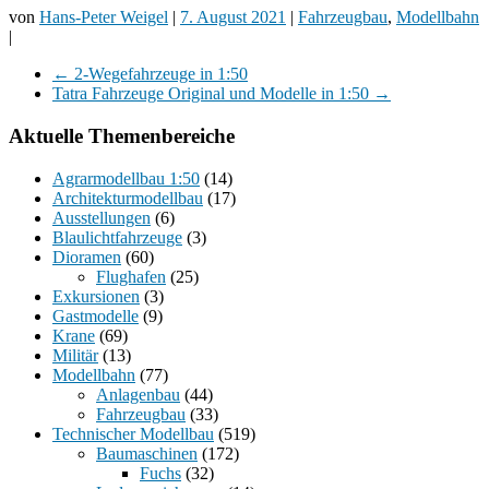
von
Hans-Peter Weigel
|
7. August 2021
|
Fahrzeugbau
,
Modellbahn
|
←
2-Wegefahrzeuge in 1:50
Tatra Fahrzeuge Original und Modelle in 1:50
→
Aktuelle Themenbereiche
Agrarmodellbau 1:50
(14)
Architekturmodellbau
(17)
Ausstellungen
(6)
Blaulichtfahrzeuge
(3)
Dioramen
(60)
Flughafen
(25)
Exkursionen
(3)
Gastmodelle
(9)
Krane
(69)
Militär
(13)
Modellbahn
(77)
Anlagenbau
(44)
Fahrzeugbau
(33)
Technischer Modellbau
(519)
Baumaschinen
(172)
Fuchs
(32)