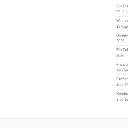
Ein Di
29. Ju
Wie au
1970ig
Dornie
2026
Ein Fah
2026
Franzö
1960ig
Großer
Juni 2
Rohrbi
1:50
1