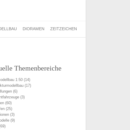
Finden:
DELLBAU
DIORAMEN
ZEITZEICHEN
uelle Themenbereiche
odellbau 1:50
(14)
ekturmodellbau
(17)
llungen
(6)
chtfahrzeuge
(3)
men
(60)
fen
(25)
ionen
(3)
delle
(9)
69)