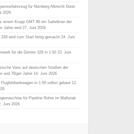
spenserfahrzeug für Nürnberg Albrecht Dürer
ni 2026
s einem Krupp GMT 80 ein Sattelkran der
er Jahre wird
27. Juni 2026
r 328 wird zum Start fertig gemacht
24. Juni
rwerk für die Dornier 328 in 1:50
23. Juni
sische Vans auf deutschen Straßen der
er und 70iger Jahre
14. Juni 2026
 Flugfeldtankwagen in 1:50 selbst gebaut
12.
026
egemaschine für Pipeline Rohre im Maßstab
2. Juni 2026