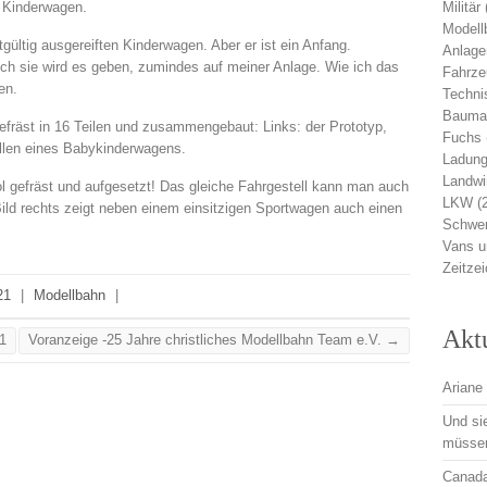
 Kinderwagen.
Militär
Modell
tgültig ausgereiften Kinderwagen. Aber er ist ein Anfang.
Anlage
ch sie wird es geben, zumindes auf meiner Anlage. Wie ich das
Fahrz
en.
Techni
Bauma
efräst in 16 Teilen und zusammengebaut: Links: der Prototyp,
Fuchs
ellen eines Babykinderwagens.
Ladung
Landwi
l gefräst und aufgesetzt! Das gleiche Fahrgestell kann man auch
LKW
(
ild rechts zeigt neben einem einsitzigen Sportwagen auch einen
Schwer
Vans 
Zeitze
21
|
Modellbahn
|
Akt
1
Voranzeige -25 Jahre christliches Modellbahn Team e.V.
→
Ariane 
Und si
müsse
Canadai