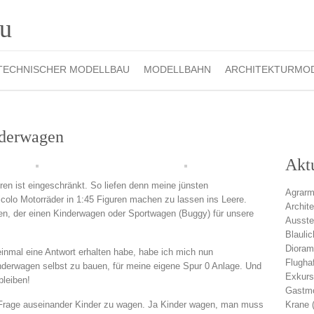
TECHNISCHER MODELLBAU
MODELLBAHN
ARCHITEKTURMO
nderwagen
Akt
en ist eingeschränkt. So liefen denn meine jünsten
Agrarm
olo Motorräder in 1:45 Figuren machen zu lassen ins Leere.
Archit
den, der einen Kinderwagen oder Sportwagen (Buggy) für unsere
Ausste
Blauli
Diora
einmal eine Antwort erhalten habe, habe ich mich nun
Flugha
nderwagen selbst zu bauen, für meine eigene Spur 0 Anlage. Und
Exkurs
bleiben!
Gastmo
r Frage auseinander Kinder zu wagen. Ja Kinder wagen, man muss
Krane
(