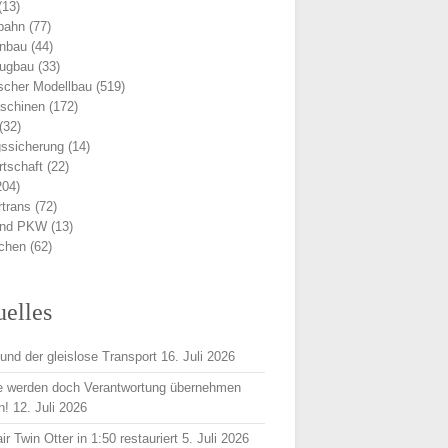
(13)
bahn
(77)
nbau
(44)
eugbau
(33)
scher Modellbau
(519)
schinen
(172)
(32)
ssicherung
(14)
rtschaft
(22)
204)
trans
(72)
und PKW
(13)
ichen
(62)
uelles
und der gleislose Transport
16. Juli 2026
e werden doch Verantwortung übernehmen
n!
12. Juli 2026
r Twin Otter in 1:50 restauriert
5. Juli 2026