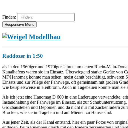
Finden:
Responsive Menu
Raddozer in 1:50
als in den 1960iger und 1970iger Jahren am neuen Rhein-Main-Donau
Kanalhafens waren sie im Einsatz. Überwiegend starke Geräte von Cat
MF/Hanomag konnte man sehen, meist damit beschäftigt, schweren S
Einsatz und zur Pflege der Fahrwege, oft gemeinsam mit großen Grad
wie beispielsweise in Heilbronn. Auch in Tagebauen konnte man sie a
Als ich jetzt eine Hanomag D 600 in eine Laderaupe verwandelte, er
Instandhaltung der Fahrwege im Einsatz, als zur Schubunterstützung
Großbaustellen und Deponien und da nicht nur mit Zackenrädern zum 
Brocken, wie sie im Tagebau und auf Mienen zu Hause sind.
Aus jener Zeit, als der Kanal entstand, hier ein paar Fotos von orig
entluden, beim Einebnen gleich mit den Rädern zerkeinerten und ve