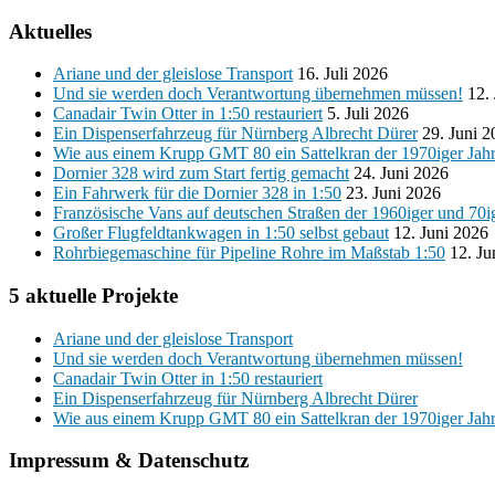
Aktuelles
Ariane und der gleislose Transport
16. Juli 2026
Und sie werden doch Verantwortung übernehmen müssen!
12.
Canadair Twin Otter in 1:50 restauriert
5. Juli 2026
Ein Dispenserfahrzeug für Nürnberg Albrecht Dürer
29. Juni 
Wie aus einem Krupp GMT 80 ein Sattelkran der 1970iger Jah
Dornier 328 wird zum Start fertig gemacht
24. Juni 2026
Ein Fahrwerk für die Dornier 328 in 1:50
23. Juni 2026
Französische Vans auf deutschen Straßen der 1960iger und 70i
Großer Flugfeldtankwagen in 1:50 selbst gebaut
12. Juni 2026
Rohrbiegemaschine für Pipeline Rohre im Maßstab 1:50
12. Ju
5 aktuelle Projekte
Ariane und der gleislose Transport
Und sie werden doch Verantwortung übernehmen müssen!
Canadair Twin Otter in 1:50 restauriert
Ein Dispenserfahrzeug für Nürnberg Albrecht Dürer
Wie aus einem Krupp GMT 80 ein Sattelkran der 1970iger Jah
Impressum & Datenschutz