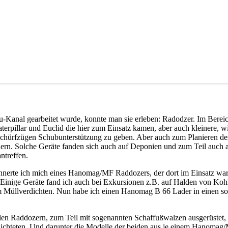
-Kanal gearbeitet wurde, konnte man sie erleben: Radodzer. Im Berei
erpillar und Euclid die hier zum Einsatz kamen, aber auch kleinere, w
chürfzügen Schubunterstützung zu geben. Aber auch zum Planieren de
ern. Solche Geräte fanden sich auch auf Deponien und zum Teil auch 
ntreffen.
innerte ich mich eines Hanomag/MF Raddozers, der dort im Einsatz war
. Einige Geräte fand ich auch bei Exkursionen z.B. auf Halden von Ko
Müllverdichten. Nun habe ich einen Hanomag B 66 Lader in einen solc
inalen Raddozern, zum Teil mit sogenannten Schaffußwalzen ausgerüstet
rdichteten. Und darunter die Modelle der beiden aus je einem Hanomag