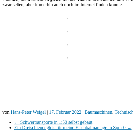
zwar selten, aber immerhin auch noch im Internet finden konnte.
von
Hans-Peter Weigel
|
17. Februar 2022
|
Baumaschinen
,
Technisc
←
Schwertransporte in 1:50 selbst gebaut
Ein Dreischienengleis für meine Eisenbahnanlage in Spur 0
→