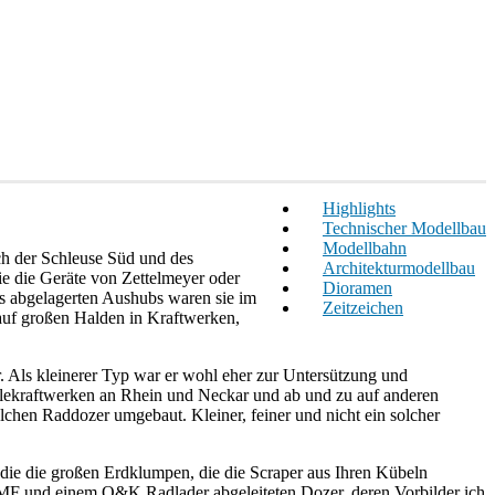
Highlights
Technischer Modellbau
Modellbahn
ch der Schleuse Süd und des
Architekturmodellbau
ie die Geräte von Zettelmeyer oder
Dioramen
s abgelagerten Aushubs waren sie im
Zeitzeichen
auf großen Halden in Kraftwerken,
. Als kleinerer Typ war er wohl eher zur Untersützung und
hlekraftwerken an Rhein und Neckar und ab und zu auf anderen
hen Raddozer umgebaut. Kleiner, feiner und nicht ein solcher
, die die großen Erdklumpen, die die Scraper aus Ihren Kübeln
/MF und einem O&K Radlader abgeleiteten Dozer, deren Vorbilder ich