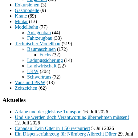
Exkursionen
(3)
Gastmodelle
(9)
Krane
(69)
Militär
(13)
Modellbahn
(77)
Anlagenbau
(44)
Fahrzeugbau
(33)
Technischer Modellbau
(519)
Baumaschinen
(172)
Fuchs
(32)
Ladungssicherung
(14)
Landwirtschaft
(22)
LKW
(204)
Schwertrans
(72)
Vans und PKW
(13)
Zeitzeichen
(62)
Aktuelles
Ariane und der gleislose Transport
16. Juli 2026
Und sie werden doch Verantwortung übernehmen müssen!
12. Juli 2026
Canadair Twin Otter in 1:50 restauriert
5. Juli 2026
Ein Dispenserfahrzeug für Nürnberg Albrecht Dürer
29. Juni