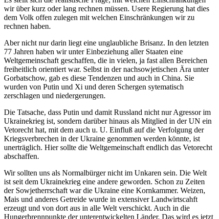
wir über kurz oder lang rechnen müssen. Usere Regierung hat dies
dem Volk offen zulegen mit welchen Einschränkungen wir zu
rechnen haben.
Aber nicht nur darin liegt eine unglaubliche Brisanz. In den letzten
77 Jahren haben wir unter Einbeziehung aller Staaten eine
Weltgemeinschaft geschaffen, die in vielen, ja fast allen Bereichen
freiheitlich orientiert war. Selbst in der nachsowjetischen Ära unter
Gorbatschow, gab es diese Tendenzen und auch in China. Sie
wurden von Putin und Xi und deren Schergen sytematisch
zerschlagen und niedergerungen.
Die Tatsache, dass Putin und damit Russland nicht nur Agressor im
Ukrainekrieg ist, sondern darüber hinaus als Mitglied in der UN ein
Vetorecht hat, mit dem auch u. U. Einfluß auf die Verfolgung der
Kriegsverbrechen in der Ukraine genommen werden könnte, ist
unerträglich. Hier sollte die Weltgemeinschaft endlich das Vetorecht
abschaffen.
Wir sollten uns als Normalbürger nicht im Unkaren sein. Die Welt
ist seit dem Ukrainekrieg eine andere geworden. Schon zu Zeiten
der Sowjetherrschaft war die Ukraine eine Kornkammer. Weizen,
Mais und anderes Getreide wurde in extensiver Landwirtscahft
erzeugt und von dort aus in alle Welt verschickt. Auch in die
Hungerbrennpunkte der unterentwickelten Länder. Das wird es jetzt