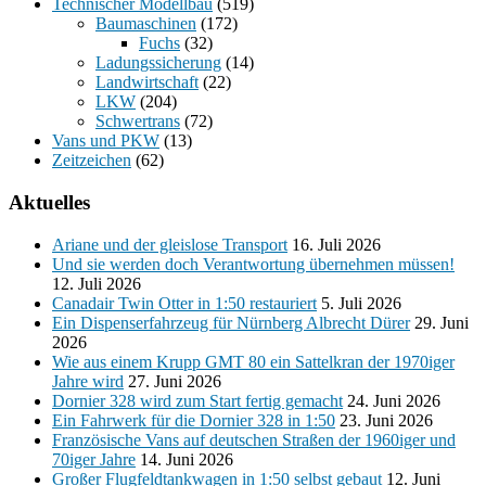
Technischer Modellbau
(519)
Baumaschinen
(172)
Fuchs
(32)
Ladungssicherung
(14)
Landwirtschaft
(22)
LKW
(204)
Schwertrans
(72)
Vans und PKW
(13)
Zeitzeichen
(62)
Aktuelles
Ariane und der gleislose Transport
16. Juli 2026
Und sie werden doch Verantwortung übernehmen müssen!
12. Juli 2026
Canadair Twin Otter in 1:50 restauriert
5. Juli 2026
Ein Dispenserfahrzeug für Nürnberg Albrecht Dürer
29. Juni
2026
Wie aus einem Krupp GMT 80 ein Sattelkran der 1970iger
Jahre wird
27. Juni 2026
Dornier 328 wird zum Start fertig gemacht
24. Juni 2026
Ein Fahrwerk für die Dornier 328 in 1:50
23. Juni 2026
Französische Vans auf deutschen Straßen der 1960iger und
70iger Jahre
14. Juni 2026
Großer Flugfeldtankwagen in 1:50 selbst gebaut
12. Juni