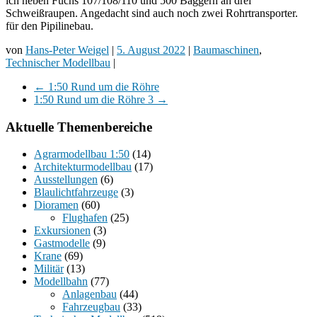
ich neben Fuchs 107/108/110 und 500 Baggern an drei
Schweißraupen. Angedacht sind auch noch zwei Rohrtransporter.
für den Pipilinebau.
von
Hans-Peter Weigel
|
5. August 2022
|
Baumaschinen
,
Technischer Modellbau
|
←
1:50 Rund um die Röhre
1:50 Rund um die Röhre 3
→
Aktuelle Themenbereiche
Agrarmodellbau 1:50
(14)
Architekturmodellbau
(17)
Ausstellungen
(6)
Blaulichtfahrzeuge
(3)
Dioramen
(60)
Flughafen
(25)
Exkursionen
(3)
Gastmodelle
(9)
Krane
(69)
Militär
(13)
Modellbahn
(77)
Anlagenbau
(44)
Fahrzeugbau
(33)