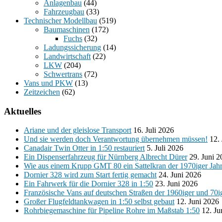
Anlagenbau
(44)
Fahrzeugbau
(33)
Technischer Modellbau
(519)
Baumaschinen
(172)
Fuchs
(32)
Ladungssicherung
(14)
Landwirtschaft
(22)
LKW
(204)
Schwertrans
(72)
Vans und PKW
(13)
Zeitzeichen
(62)
Aktuelles
Ariane und der gleislose Transport
16. Juli 2026
Und sie werden doch Verantwortung übernehmen müssen!
12.
Canadair Twin Otter in 1:50 restauriert
5. Juli 2026
Ein Dispenserfahrzeug für Nürnberg Albrecht Dürer
29. Juni 
Wie aus einem Krupp GMT 80 ein Sattelkran der 1970iger Jah
Dornier 328 wird zum Start fertig gemacht
24. Juni 2026
Ein Fahrwerk für die Dornier 328 in 1:50
23. Juni 2026
Französische Vans auf deutschen Straßen der 1960iger und 70i
Großer Flugfeldtankwagen in 1:50 selbst gebaut
12. Juni 2026
Rohrbiegemaschine für Pipeline Rohre im Maßstab 1:50
12. Ju