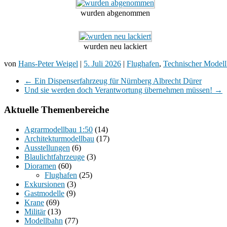
wurden abgenommen
wurden neu lackiert
von
Hans-Peter Weigel
|
5. Juli 2026
|
Flughafen
,
Technischer Model
←
Ein Dispenserfahrzeug für Nürnberg Albrecht Dürer
Und sie werden doch Verantwortung übernehmen müssen!
→
Aktuelle Themenbereiche
Agrarmodellbau 1:50
(14)
Architekturmodellbau
(17)
Ausstellungen
(6)
Blaulichtfahrzeuge
(3)
Dioramen
(60)
Flughafen
(25)
Exkursionen
(3)
Gastmodelle
(9)
Krane
(69)
Militär
(13)
Modellbahn
(77)