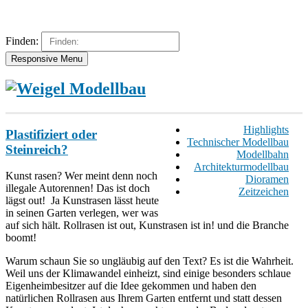
Finden:
Responsive Menu
Highlights
Plastifiziert oder
Technischer Modellbau
Steinreich?
Modellbahn
Architekturmodellbau
Kunst rasen? Wer meint denn noch
Dioramen
illegale Autorennen! Das ist doch
Zeitzeichen
lägst out! Ja Kunstrasen lässt heute
in seinen Garten verlegen, wer was
auf sich hält. Rollrasen ist out, Kunstrasen ist in! und die Branche
boomt!
Warum schaun Sie so ungläubig auf den Text? Es ist die Wahrheit.
Weil uns der Klimawandel einheizt, sind einige besonders schlaue
Eigenheimbesitzer auf die Idee gekommen und haben den
natürlichen Rollrasen aus Ihrem Garten entfernt und statt dessen