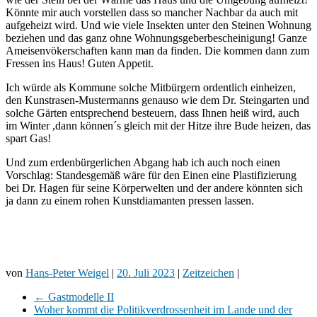
Könnte mir auch vorstellen dass so mancher Nachbar da auch mit
aufgeheizt wird. Und wie viele Insekten unter den Steinen Wohnung
beziehen und das ganz ohne Wohnungsgeberbescheinigung! Ganze
Ameisenvökerschaften kann man da finden. Die kommen dann zum
Fressen ins Haus! Guten Appetit.
Ich würde als Kommune solche Mitbürgern ordentlich einheizen,
den Kunstrasen-Mustermanns genauso wie dem Dr. Steingarten und
solche Gärten entsprechend besteuern, dass Ihnen heiß wird, auch
im Winter ,dann können´s gleich mit der Hitze ihre Bude heizen, das
spart Gas!
Und zum erdenbürgerlichen Abgang hab ich auch noch einen
Vorschlag: Standesgemäß wäre für den Einen eine Plastifizierung
bei Dr. Hagen für seine Körperwelten und der andere könnten sich
ja dann zu einem rohen Kunstdiamanten pressen lassen.
von
Hans-Peter Weigel
|
20. Juli 2023
|
Zeitzeichen
|
←
Gastmodelle II
Woher kommt die Politikverdrossenheit im Lande und der