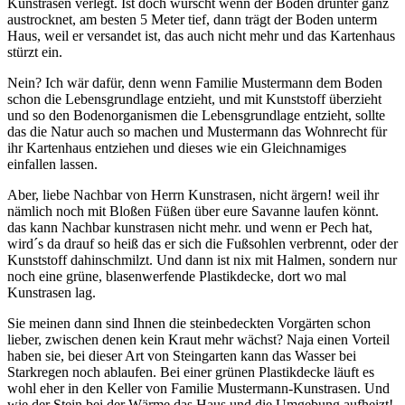
Kunstrasen verlegt. Ist doch wurscht wenn der Boden drunter ganz
austrocknet, am besten 5 Meter tief, dann trägt der Boden unterm
Haus, weil er versandet ist, das auch nicht mehr und das Kartenhaus
stürzt ein.
Nein? Ich wär dafür, denn wenn Familie Mustermann dem Boden
schon die Lebensgrundlage entzieht, und mit Kunststoff überzieht
und so den Bodenorganismen die Lebensgrundlage entzieht, sollte
das die Natur auch so machen und Mustermann das Wohnrecht für
ihr Kartenhaus entziehen und dieses wie ein Gleichnamiges
einfallen lassen.
Aber, liebe Nachbar von Herrn Kunstrasen, nicht ärgern! weil ihr
nämlich noch mit Bloßen Füßen über eure Savanne laufen könnt.
das kann Nachbar kunstrasen nicht mehr. und wenn er Pech hat,
wird´s da drauf so heiß das er sich die Fußsohlen verbrennt, oder der
Kunststoff dahinschmilzt. Und dann ist nix mit Halmen, sondern nur
noch eine grüne, blasenwerfende Plastikdecke, dort wo mal
Kunstrasen lag.
Sie meinen dann sind Ihnen die steinbedeckten Vorgärten schon
lieber, zwischen denen kein Kraut mehr wächst? Naja einen Vorteil
haben sie, bei dieser Art von Steingarten kann das Wasser bei
Starkregen noch ablaufen. Bei einer grünen Plastikdecke läuft es
wohl eher in den Keller von Familie Mustermann-Kunstrasen. Und
wie der Stein bei der Wärme das Haus und die Umgebung aufheizt!