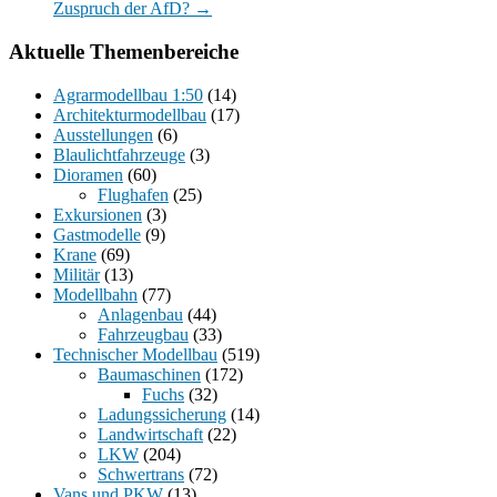
Zuspruch der AfD?
→
Aktuelle Themenbereiche
Agrarmodellbau 1:50
(14)
Architekturmodellbau
(17)
Ausstellungen
(6)
Blaulichtfahrzeuge
(3)
Dioramen
(60)
Flughafen
(25)
Exkursionen
(3)
Gastmodelle
(9)
Krane
(69)
Militär
(13)
Modellbahn
(77)
Anlagenbau
(44)
Fahrzeugbau
(33)
Technischer Modellbau
(519)
Baumaschinen
(172)
Fuchs
(32)
Ladungssicherung
(14)
Landwirtschaft
(22)
LKW
(204)
Schwertrans
(72)
Vans und PKW
(13)