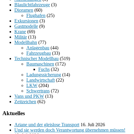
Blaulichtfahrzeuge
(3)
Dioramen
(60)
Flughafen
(25)
Exkursionen
(3)
Gastmodelle
(9)
Krane
(69)
Militär
(13)
Modellbahn
(77)
Anlagenbau
(44)
Fahrzeugbau
(33)
Technischer Modellbau
(519)
Baumaschinen
(172)
Fuchs
(32)
Ladungssicherung
(14)
Landwirtschaft
(22)
LKW
(204)
Schwertrans
(72)
Vans und PKW
(13)
Zeitzeichen
(62)
Aktuelles
Ariane und der gleislose Transport
16. Juli 2026
Und sie werden doch Verantwortung übernehmen müssen!