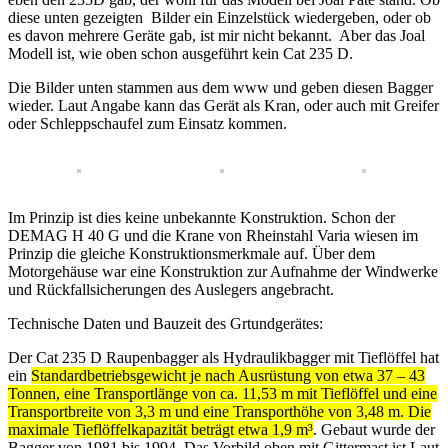
diese unten gezeigten Bilder ein Einzelstück wiedergeben, oder ob
es davon mehrere Geräte gab, ist mir nicht bekannt. Aber das Joal
Modell ist, wie oben schon ausgeführt kein Cat 235 D.
Die Bilder unten stammen aus dem www und geben diesen Bagger
wieder. Laut Angabe kann das Gerät als Kran, oder auch mit Greifer
oder Schleppschaufel zum Einsatz kommen.
Im Prinzip ist dies keine unbekannte Konstruktion. Schon der
DEMAG H 40 G und die Krane von Rheinstahl Varia wiesen im
Prinzip die gleiche Konstruktionsmerkmale auf. Über dem
Motorgehäuse war eine Konstruktion zur Aufnahme der Windwerke
und Rückfallsicherungen des Auslegers angebracht.
Technische Daten und Bauzeit des Grtundgerätes:
Der Cat 235 D Raupenbagger als Hydraulikbagger mit Tieflöffel hat
ein
Standardbetriebsgewicht je nach Ausrüstung von etwa 37 – 43
Tonnen,
eine Transportlänge von ca. 11,53 m mit Tieflöffel und eine
Transportbreite von 3,3 m und eine Transporthöhe von 3,48 m. Die
maximale Tieflöffelkapazität beträgt etwa 1,9 m³
. Gebaut wurde der
Bagger von 1981 bis 1994.
Das Vorbild oben mit Gittermast ist Laut