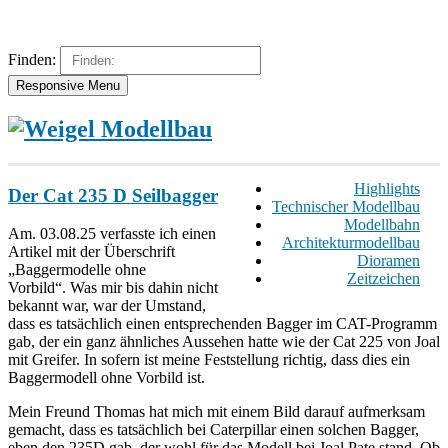
Finden:
Responsive Menu
Highlights
Der Cat 235 D Seilbagger
Technischer Modellbau
Modellbahn
Am. 03.08.25 verfasste ich einen
Architekturmodellbau
Artikel mit der Überschrift
Dioramen
„Baggermodelle ohne
Zeitzeichen
Vorbild“. Was mir bis dahin nicht
bekannt war, war der Umstand,
dass es tatsächlich einen entsprechenden Bagger im CAT-Programm
gab, der ein ganz ähnliches Aussehen hatte wie der Cat 225 von Joal
mit Greifer. In sofern ist meine Feststellung richtig, dass dies ein
Baggermodell ohne Vorbild ist.
Mein Freund Thomas hat mich mit einem Bild darauf aufmerksam
gemacht, dass es tatsächlich bei Caterpillar einen solchen Bagger,
eben den 235D gab, der wohl für das Modell bei Joal Pate stand. Ob