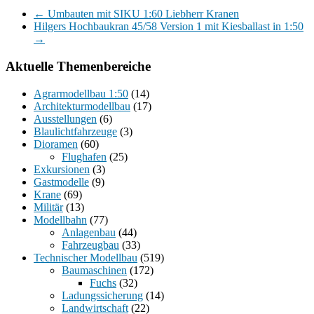
←
Umbauten mit SIKU 1:60 Liebherr Kranen
Hilgers Hochbaukran 45/58 Version 1 mit Kiesballast in 1:50
→
Aktuelle Themenbereiche
Agrarmodellbau 1:50
(14)
Architekturmodellbau
(17)
Ausstellungen
(6)
Blaulichtfahrzeuge
(3)
Dioramen
(60)
Flughafen
(25)
Exkursionen
(3)
Gastmodelle
(9)
Krane
(69)
Militär
(13)
Modellbahn
(77)
Anlagenbau
(44)
Fahrzeugbau
(33)
Technischer Modellbau
(519)
Baumaschinen
(172)
Fuchs
(32)
Ladungssicherung
(14)
Landwirtschaft
(22)