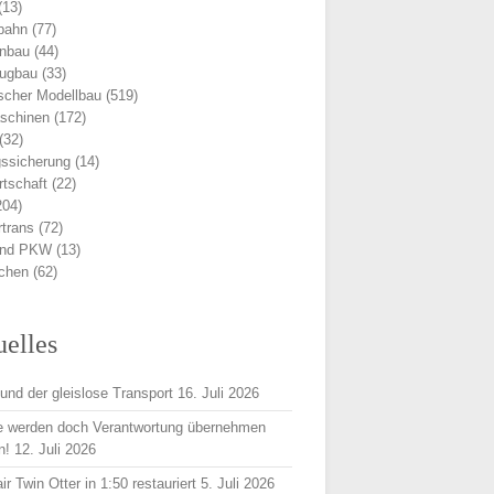
(13)
bahn
(77)
nbau
(44)
eugbau
(33)
scher Modellbau
(519)
schinen
(172)
(32)
ssicherung
(14)
rtschaft
(22)
204)
trans
(72)
und PKW
(13)
ichen
(62)
uelles
und der gleislose Transport
16. Juli 2026
e werden doch Verantwortung übernehmen
n!
12. Juli 2026
r Twin Otter in 1:50 restauriert
5. Juli 2026