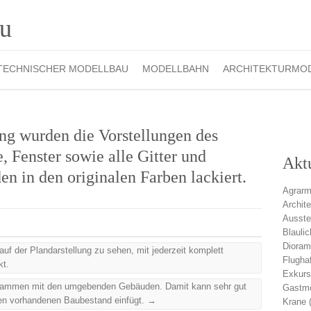
TECHNISCHER MODELLBAU
MODELLBAHN
ARCHITEKTURMO
ung wurden die Vorstellungen des
 Fenster sowie alle Gitter und
Akt
n in den originalen Farben lackiert.
Agrarm
Archit
Ausste
Blauli
Diora
der Plandarstellung zu sehen, mit jederzeit komplett
Flugha
kt.
Exkurs
sammen mit den umgebenden Gebäuden. Damit kann sehr gut
Gastmo
 den vorhandenen Baubestand einfügt.
→
Krane
(