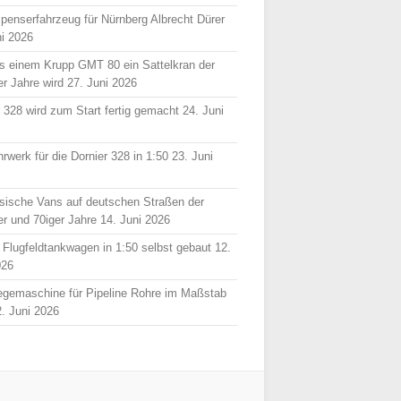
spenserfahrzeug für Nürnberg Albrecht Dürer
ni 2026
s einem Krupp GMT 80 ein Sattelkran der
er Jahre wird
27. Juni 2026
r 328 wird zum Start fertig gemacht
24. Juni
rwerk für die Dornier 328 in 1:50
23. Juni
sische Vans auf deutschen Straßen der
er und 70iger Jahre
14. Juni 2026
 Flugfeldtankwagen in 1:50 selbst gebaut
12.
026
egemaschine für Pipeline Rohre im Maßstab
2. Juni 2026