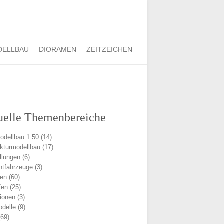
Finden:
DELLBAU
DIORAMEN
ZEITZEICHEN
uelle Themenbereiche
odellbau 1:50
(14)
ekturmodellbau
(17)
llungen
(6)
chtfahrzeuge
(3)
men
(60)
fen
(25)
ionen
(3)
delle
(9)
69)