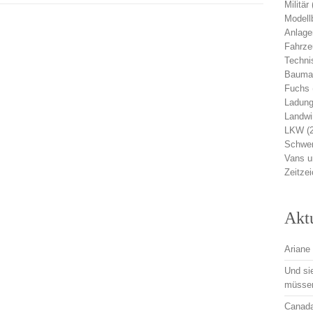
Militär
Modell
Anlage
Fahrz
Techni
Bauma
Fuchs
Ladung
Landwi
LKW
(
Schwer
Vans 
Zeitze
Akt
Ariane 
Und si
müsse
Canadai