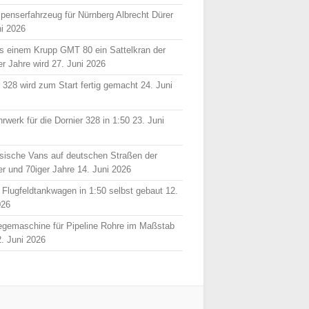
spenserfahrzeug für Nürnberg Albrecht Dürer
ni 2026
s einem Krupp GMT 80 ein Sattelkran der
er Jahre wird
27. Juni 2026
r 328 wird zum Start fertig gemacht
24. Juni
rwerk für die Dornier 328 in 1:50
23. Juni
sische Vans auf deutschen Straßen der
er und 70iger Jahre
14. Juni 2026
 Flugfeldtankwagen in 1:50 selbst gebaut
12.
026
egemaschine für Pipeline Rohre im Maßstab
2. Juni 2026