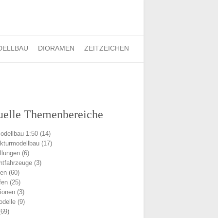
Finden:
DELLBAU
DIORAMEN
ZEITZEICHEN
uelle Themenbereiche
odellbau 1:50
(14)
ekturmodellbau
(17)
llungen
(6)
chtfahrzeuge
(3)
men
(60)
fen
(25)
ionen
(3)
delle
(9)
69)