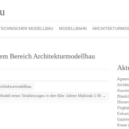
TECHNISCHER MODELLBAU
MODELLBAHN
ARCHITEKTURMO
 dem Bereich Architekturmodellbau
Akt
Agrarm
Archit
chitekturmodellbau
Ausste
Modell eines Straßenzuges in den 60er Jahren Maßstab 1:45
→
Blauli
Diora
Flugha
Exkurs
Gastmo
Krane
(