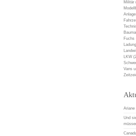
Militär
Modell
Anlage
Fahrz
Techni
Bauma
Fuchs
Ladung
Landwi
LKW
(
Schwer
Vans 
Zeitze
Akt
Ariane 
Und si
müsse
Canadai