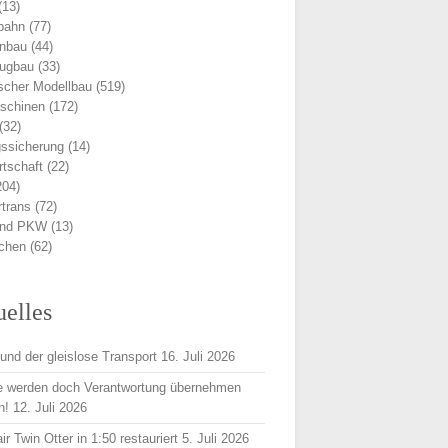
(13)
bahn
(77)
nbau
(44)
eugbau
(33)
scher Modellbau
(519)
schinen
(172)
(32)
ssicherung
(14)
rtschaft
(22)
204)
trans
(72)
und PKW
(13)
ichen
(62)
uelles
und der gleislose Transport
16. Juli 2026
e werden doch Verantwortung übernehmen
n!
12. Juli 2026
r Twin Otter in 1:50 restauriert
5. Juli 2026