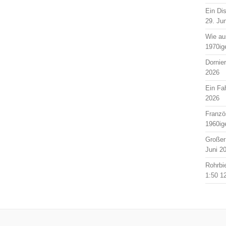
Ein Di
29. Ju
Wie au
1970ig
Dornie
2026
Ein Fah
2026
Franzö
1960ig
Großer
Juni 2
Rohrbi
1:50
1