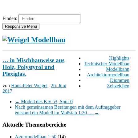
Finden:
Responsive Menu
Highlights
… in Mischbauweise aus
Technischer Modellbau
Holz, Polystyrol und
Modellbahn
Plexiglas.
Architekturmodellbau
Dioramen
von
Hans-Peter Weigel
|
26. Juni
Zeitzeichen
2017
|
←
Modell des Klv 53, Spur 0
Nach gemeinsamen Beratungen mit dem Auftraggeber
entstand ein Modell im Maßstab 1:20 …
→
Aktuelle Themenbereiche
Agrarmodellbau 1:50
(14)