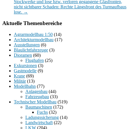
Stockwerke und lose bzw. verloren gegangene Glasfronten,
nicht sichtbarer Schaden: Rechte Längsfront des Turmaufbaus
lose.
→
Aktuelle Themenbereiche
Agrarmodellbau 1:50
(14)
Architekturmodellbau
(17)
Ausstellungen
(6)
Blaulichtfahrzeuge
(3)
Dioramen
(60)
Flughafen
(25)
Exkursionen
(3)
Gastmodelle
(9)
Krane
(69)
Militär
(13)
Modellbahn
(77)
Anlagenbau
(44)
Fahrzeugbau
(33)
Technischer Modellbau
(519)
Baumaschinen
(172)
Fuchs
(32)
Ladungssicherung
(14)
Landwirtschaft
(22)
LKW
(204)