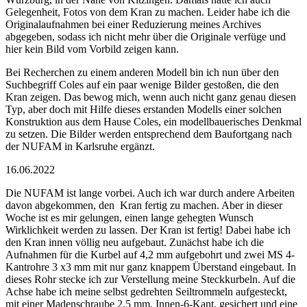
Gelegenheit, Fotos von dem Kran zu machen. Leider habe ich die
Originalaufnahmen bei einer Reduzierung meines Archives
abgegeben, sodass ich nicht mehr über die Originale verfüge und
hier kein Bild vom Vorbild zeigen kann.
Bei Recherchen zu einem anderen Modell bin ich nun über den
Suchbegriff Coles auf ein paar wenige Bilder gestoßen, die den
Kran zeigen. Das bewog mich, wenn auch nicht ganz genau diesen
Typ, aber doch mit Hilfe dieses erstanden Modells einer solchen
Konstruktion aus dem Hause Coles, ein modellbauerisches Denkmal
zu setzen. Die Bilder werden entsprechend dem Baufortgang nach
der NUFAM in Karlsruhe ergänzt.
16.06.2022
Die NUFAM ist lange vorbei. Auch ich war durch andere Arbeiten
davon abgekommen, den Kran fertig zu machen. Aber in dieser
Woche ist es mir gelungen, einen lange gehegten Wunsch
Wirklichkeit werden zu lassen. Der Kran ist fertig! Dabei habe ich
den Kran innen völlig neu aufgebaut. Zunächst habe ich die
Aufnahmen für die Kurbel auf 4,2 mm aufgebohrt und zwei MS 4-
Kantrohre 3 x3 mm mit nur ganz knappem Überstand eingebaut. In
dieses Rohr stecke ich zur Verstellung meine Steckkurbeln. Auf die
Achse habe ich meine selbst gedrehten Seiltrommeln aufgesteckt,
mit einer Madenschraube 2,5 mm, Innen-6-Kant, gesichert und eine