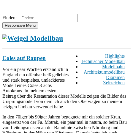
Finden:
Responsive Menu
Highlights
Coles auf Raupen
Technischer Modellbau
Modellbahn
Vor ein paar Wochen erstand ich in
Architekturmodellbau
England ein offenbar heiß geliebtes
Dioramen
und stark bespieltes, umlackiertes
Zeitzeichen
Modell eines Coles 3-achs
Autokrans. In meinem ersten
Beitrag über die Restauration dieser Modelle zeigen die Bilder das
Ursprungsmodell von dem ich auch den Oberwagen zu meinem
jetzigen Umbau verwendet habe.
In den 70iger bis 90iger Jahren begegnete mir ein solcher Kran,
eingesetzt von der Fa. Motrak, ein paar mal in natura, so beim Bau
von Leitungsmasten an der Bahnlinie zwischen Nürnberg und
Würzburg, in der Nähe von Kitzingen. Damals hatte ich auch