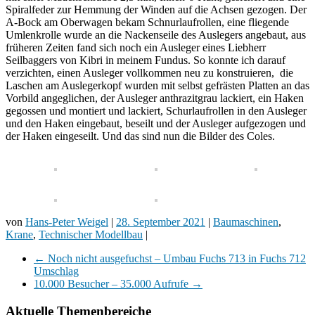
Spiralfeder zur Hemmung der Winden auf die Achsen gezogen. Der
A-Bock am Oberwagen bekam Schnurlaufrollen, eine fliegende
Umlenkrolle wurde an die Nackenseile des Auslegers angebaut, aus
früheren Zeiten fand sich noch ein Ausleger eines Liebherr
Seilbaggers von Kibri in meinem Fundus. So konnte ich darauf
verzichten, einen Ausleger vollkommen neu zu konstruieren, die
Laschen am Auslegerkopf wurden mit selbst gefrästen Platten an das
Vorbild angeglichen, der Ausleger anthrazitgrau lackiert, ein Haken
gegossen und montiert und lackiert, Schurlaufrollen in den Ausleger
und den Haken eingebaut, beseilt und der Ausleger aufgezogen und
der Haken eingeseilt. Und das sind nun die Bilder des Coles.
von
Hans-Peter Weigel
|
28. September 2021
|
Baumaschinen
,
Krane
,
Technischer Modellbau
|
←
Noch nicht ausgefuchst – Umbau Fuchs 713 in Fuchs 712
Umschlag
10.000 Besucher – 35.000 Aufrufe
→
Aktuelle Themenbereiche