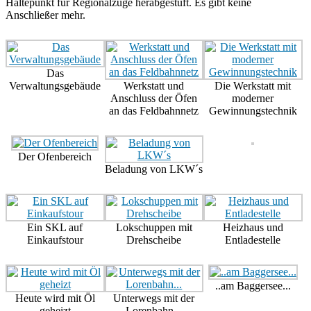
Haltepunkt für Regionalzüge herabgestuft. Es gibt keine
Anschließer mehr.
Das
Verwaltungsgebäude
Werkstatt und
Die Werkstatt mit
Anschluss der Öfen
moderner
an das Feldbahnnetz
Gewinnungstechnik
Der Ofenbereich
Beladung von LKW´s
Ein SKL auf
Lokschuppen mit
Heizhaus und
Einkaufstour
Drehscheibe
Entladestelle
..am Baggersee...
Heute wird mit Öl
Unterwegs mit der
geheizt
Lorenbahn...