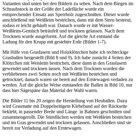
Varianten sind unten bei den Bildern zu sehen. Nach dem Biegen im
Schraubstock in der Größe der Ladefläche wurde ein
entsprechender Einsatz aus Sperrholz zugeschnitten. Dieser wurde
anschließend mit Weißleim bestrichen, dann mit dem Streu bestreut,
sodass er leicht gehäuft war. Danach wurde er mit Wasser-
Weißleim-Gemisch beträufelt und trocknen gelassen. Nach dem
Trocknen wurde ausgeformt. Auf die gleiche Art entstand die
Ladung für den Krupp mit gesiebter Erde (Bilder 1-7).
Mit Hilfe von Grasfasern und Holzklötzchen habe ich rechteckige
Grasballen hergestellt (Bild 8 und 9). Ich habe zunächt 4 Seiten der
Klötzchen mit Weisleim bestrichen, diese dann in den Grasfasern
gewendet und trocknen lassen. Nach dem Trocknen wurden die
verbliebenen zwei Seiten noch mit Weißleim bestrichen und
getrocknet, danach waren sie bereit auf den Erntewagen verladen zu
werden. Auf die gleiche Weise entstanden die Ballen in Bild 10, nur
dass hier Sägespäne das Material der Wahl waren.
Die Bilder 11 bis 20 zeigen die Herstellung von Heuballen. Dazu
wird Grasmatte mit Doppelseitigem Klebeband auf der Rückseite
beklebt, in passender Breite und Länge in Bahnen geschnitten und
zusammengerollt. Die Stirnflächen werden mit Weißleim bestrichen
und im Gras gewendet und trocknen gelassen. Anschließen sind sie
bereit zur Verladung auf den Erntewagen.