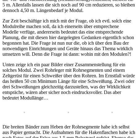
5 m. Allenfalls lassen die sich noch auf 90 cm reduzieren, so bleiben
dennoch 4,50 m. Längenbedarf je Modul.
Zur Zeit beschäftige ich mich mit der Frage, ob ich evtl. solch eine
Modulreihe machen soll, da ich einerseits über entsprechene
Modelle verfüge, andererseits bedeutet das eine entsprechende
Planung, die mit diesen hier dargelegten Gedanken eigentlich schon
begonnen hat. Die Frage ist nun nur die, ob ich über den Bau der
notwendigen Einrichtungen und Geräte hinaus das Thema wirklich
umsetzen will. Denn die Frage ist dann: wohin mit den Modulen?!
Unten zeige ich ein paar Bilder einer Zusammenstellung für ein
solches Modul. Zwei Rohrleger mit Rohrsegmenten und einem
Zeltgerüst für einen Schweißer über den Rohren. Im Ernstfall würde
das heißen 50 cm Minimum Länge für eine Schweißung. Zwei oder
drei Schweißungen gleichzeitig darzustellen, was der Wirklichkeit
entspräche, wären aber sicher noch eindrucksvoller. Das aber
bedeutet Modullänge…
Die breiten Bänder zum Heben der Rohrsegmente habe ich selbst
aus Papier gemacht. Die Aufnahmen für die Hakenflaschen habe ich
nach Fotos auf der Fräse aus 1,5 mm Polystyrol gefräst. Ebenso das