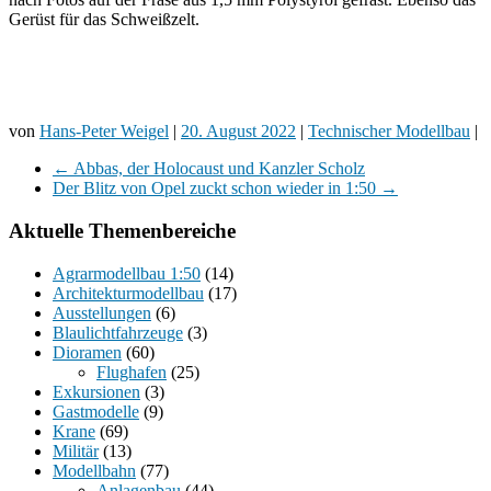
Gerüst für das Schweißzelt.
von
Hans-Peter Weigel
|
20. August 2022
|
Technischer Modellbau
|
←
Abbas, der Holocaust und Kanzler Scholz
Der Blitz von Opel zuckt schon wieder in 1:50
→
Aktuelle Themenbereiche
Agrarmodellbau 1:50
(14)
Architekturmodellbau
(17)
Ausstellungen
(6)
Blaulichtfahrzeuge
(3)
Dioramen
(60)
Flughafen
(25)
Exkursionen
(3)
Gastmodelle
(9)
Krane
(69)
Militär
(13)
Modellbahn
(77)
Anlagenbau
(44)