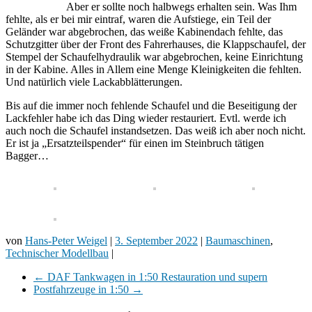
Aber er sollte noch halbwegs erhalten sein. Was Ihm
fehlte, als er bei mir eintraf, waren die Aufstiege, ein Teil der
Geländer war abgebrochen, das weiße Kabinendach fehlte, das
Schutzgitter über der Front des Fahrerhauses, die Klappschaufel, der
Stempel der Schaufelhydraulik war abgebrochen, keine Einrichtung
in der Kabine. Alles in Allem eine Menge Kleinigkeiten die fehlten.
Und natürlich viele Lackabblätterungen.
Bis auf die immer noch fehlende Schaufel und die Beseitigung der
Lackfehler habe ich das Ding wieder restauriert. Evtl. werde ich
auch noch die Schaufel instandsetzen. Das weiß ich aber noch nicht.
Er ist ja „Ersatzteilspender“ für einen im Steinbruch tätigen
Bagger…
von
Hans-Peter Weigel
|
3. September 2022
|
Baumaschinen
,
Technischer Modellbau
|
←
DAF Tankwagen in 1:50 Restauration und supern
Postfahrzeuge in 1:50
→