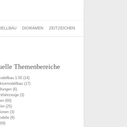
Finden:
DELLBAU
DIORAMEN
ZEITZEICHEN
uelle Themenbereiche
odellbau 1:50
(14)
ekturmodellbau
(17)
llungen
(6)
chtfahrzeuge
(3)
men
(60)
fen
(25)
ionen
(3)
delle
(9)
69)