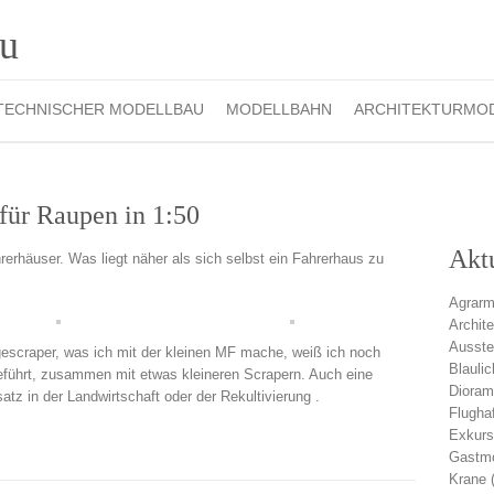
TECHNISCHER MODELLBAU
MODELLBAHN
ARCHITEKTURMO
 für Raupen in 1:50
Akt
häuser. Was liegt näher als sich selbst ein Fahrerhaus zu
Agrarm
Archit
Ausste
gescraper, was ich mit der kleinen MF mache, weiß ich noch
Blauli
geführt, zusammen mit etwas kleineren Scrapern. Auch eine
Diora
tz in der Landwirtschaft oder der Rekultivierung .
Flugha
Exkurs
Gastmo
Krane
(