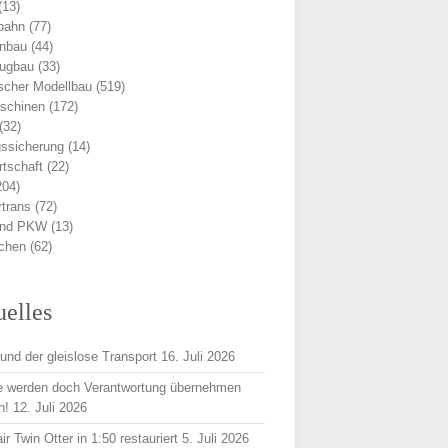
(13)
bahn
(77)
nbau
(44)
eugbau
(33)
scher Modellbau
(519)
schinen
(172)
(32)
ssicherung
(14)
rtschaft
(22)
204)
trans
(72)
und PKW
(13)
ichen
(62)
uelles
und der gleislose Transport
16. Juli 2026
e werden doch Verantwortung übernehmen
n!
12. Juli 2026
r Twin Otter in 1:50 restauriert
5. Juli 2026