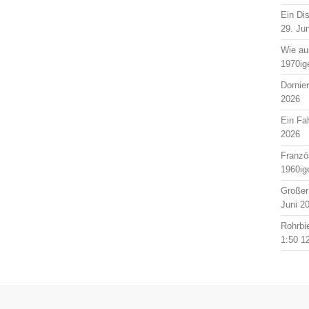
Ein Di
29. Ju
Wie au
1970ig
Dornie
2026
Ein Fah
2026
Franzö
1960ig
Großer
Juni 2
Rohrbi
1:50
1