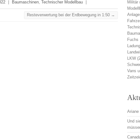
022
|
Baumaschinen
,
Technischer Modellbau
|
Militär
Modell
Anlage
Resteverwertung bei der Erdbewegung in 1:50
→
Fahrz
Techni
Bauma
Fuchs
Ladung
Landwi
LKW
(
Schwer
Vans 
Zeitze
Akt
Ariane 
Und si
müsse
Canadai