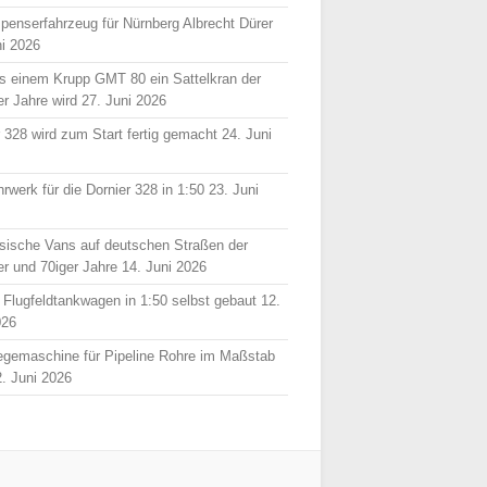
spenserfahrzeug für Nürnberg Albrecht Dürer
ni 2026
s einem Krupp GMT 80 ein Sattelkran der
er Jahre wird
27. Juni 2026
r 328 wird zum Start fertig gemacht
24. Juni
rwerk für die Dornier 328 in 1:50
23. Juni
sische Vans auf deutschen Straßen der
er und 70iger Jahre
14. Juni 2026
 Flugfeldtankwagen in 1:50 selbst gebaut
12.
026
egemaschine für Pipeline Rohre im Maßstab
2. Juni 2026