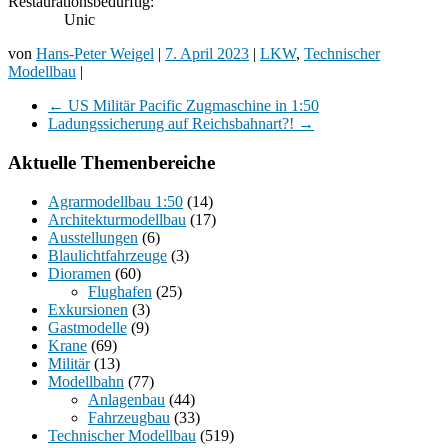
Restaurationsbedürftig:
Unic
von
Hans-Peter Weigel
|
7. April 2023
|
LKW
,
Technischer
Modellbau
|
←
US Militär Pacific Zugmaschine in 1:50
Ladungssicherung auf Reichsbahnart?!
→
Aktuelle Themenbereiche
Agrarmodellbau 1:50
(14)
Architekturmodellbau
(17)
Ausstellungen
(6)
Blaulichtfahrzeuge
(3)
Dioramen
(60)
Flughafen
(25)
Exkursionen
(3)
Gastmodelle
(9)
Krane
(69)
Militär
(13)
Modellbahn
(77)
Anlagenbau
(44)
Fahrzeugbau
(33)
Technischer Modellbau
(519)