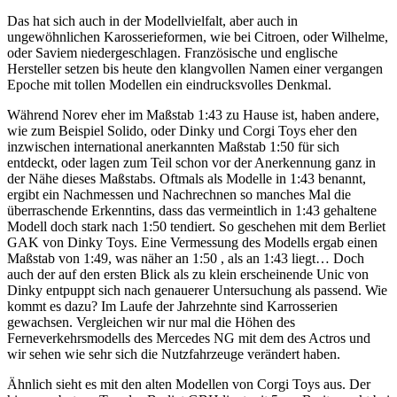
Das hat sich auch in der Modellvielfalt, aber auch in
ungewöhnlichen Karosserieformen, wie bei Citroen, oder Wilhelme,
oder Saviem niedergeschlagen. Französische und englische
Hersteller setzen bis heute den klangvollen Namen einer vergangen
Epoche mit tollen Modellen ein eindrucksvolles Denkmal.
Während Norev eher im Maßstab 1:43 zu Hause ist, haben andere,
wie zum Beispiel Solido, oder Dinky und Corgi Toys eher den
inzwischen international anerkannten Maßstab 1:50 für sich
entdeckt, oder lagen zum Teil schon vor der Anerkennung ganz in
der Nähe dieses Maßstabs. Oftmals als Modelle in 1:43 benannt,
ergibt ein Nachmessen und Nachrechnen so manches Mal die
überraschende Erkenntins, dass das vermeintlich in 1:43 gehaltene
Modell doch stark nach 1:50 tendiert. So geschehen mit dem Berliet
GAK von Dinky Toys. Eine Vermessung des Modells ergab einen
Maßstab von 1:49, was näher an 1:50 , als an 1:43 liegt… Doch
auch der auf den ersten Blick als zu klein erscheinende Unic von
Dinky entpuppt sich nach genauerer Untersuchung als passend. Wie
kommt es dazu? Im Laufe der Jahrzehnte sind Karrosserien
gewachsen. Vergleichen wir nur mal die Höhen des
Ferneverkehrsmodells des Mercedes NG mit dem des Actros und
wir sehen wie sehr sich die Nutzfahrzeuge verändert haben.
Ähnlich sieht es mit den alten Modellen von Corgi Toys aus. Der