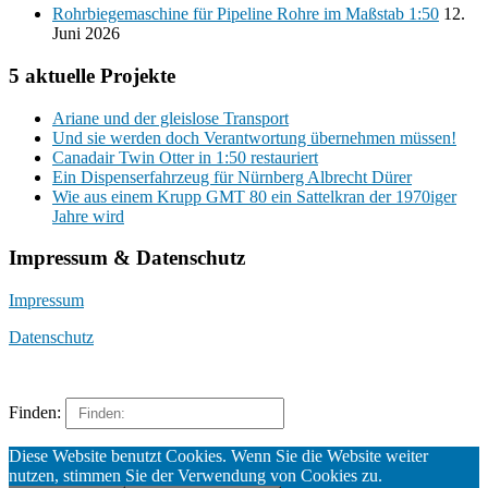
Rohrbiegemaschine für Pipeline Rohre im Maßstab 1:50
12.
Juni 2026
5 aktuelle Projekte
Ariane und der gleislose Transport
Und sie werden doch Verantwortung übernehmen müssen!
Canadair Twin Otter in 1:50 restauriert
Ein Dispenserfahrzeug für Nürnberg Albrecht Dürer
Wie aus einem Krupp GMT 80 ein Sattelkran der 1970iger
Jahre wird
Impressum & Datenschutz
Impressum
Datenschutz
Finden:
Diese Website benutzt Cookies. Wenn Sie die Website weiter
nutzen, stimmen Sie der Verwendung von Cookies zu.