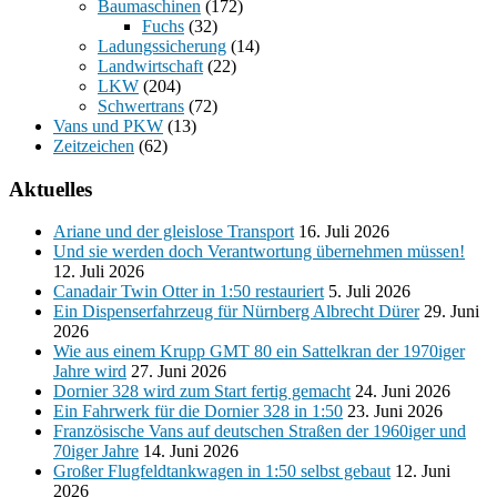
Baumaschinen
(172)
Fuchs
(32)
Ladungssicherung
(14)
Landwirtschaft
(22)
LKW
(204)
Schwertrans
(72)
Vans und PKW
(13)
Zeitzeichen
(62)
Aktuelles
Ariane und der gleislose Transport
16. Juli 2026
Und sie werden doch Verantwortung übernehmen müssen!
12. Juli 2026
Canadair Twin Otter in 1:50 restauriert
5. Juli 2026
Ein Dispenserfahrzeug für Nürnberg Albrecht Dürer
29. Juni
2026
Wie aus einem Krupp GMT 80 ein Sattelkran der 1970iger
Jahre wird
27. Juni 2026
Dornier 328 wird zum Start fertig gemacht
24. Juni 2026
Ein Fahrwerk für die Dornier 328 in 1:50
23. Juni 2026
Französische Vans auf deutschen Straßen der 1960iger und
70iger Jahre
14. Juni 2026
Großer Flugfeldtankwagen in 1:50 selbst gebaut
12. Juni
2026