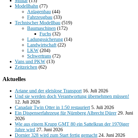
Militär
(13)
Modellbahn
(77)
Anlagenbau
(44)
Fahrzeugbau
(33)
Technischer Modellbau
(519)
Baumaschinen
(172)
Fuchs
(32)
Ladungssicherung
(14)
Landwirtschaft
(22)
LKW
(204)
Schwertrans
(72)
Vans und PKW
(13)
Zeitzeichen
(62)
Aktuelles
Ariane und der gleislose Transport
16. Juli 2026
Und sie werden doch Verantwortung übernehmen müssen!
12. Juli 2026
Canadair Twin Otter in 1:50 restauriert
5. Juli 2026
Ein Dispenserfahrzeug für Nürnberg Albrecht Dürer
29. Juni
2026
Wie aus einem Krupp GMT 80 ein Sattelkran der 1970iger
Jahre wird
27. Juni 2026
Dornier 328 wird zum Start fertig gemacht
24. Juni 2026