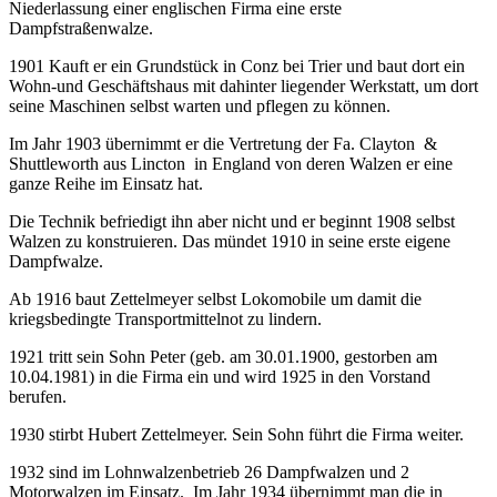
Niederlassung einer englischen Firma eine erste
Dampfstraßenwalze.
1901 Kauft er ein Grundstück in Conz bei Trier und baut dort ein
Wohn-und Geschäftshaus mit dahinter liegender Werkstatt, um dort
seine Maschinen selbst warten und pflegen zu können.
Im Jahr 1903 übernimmt er die Vertretung der Fa. Clayton &
Shuttleworth aus Lincton in England von deren Walzen er eine
ganze Reihe im Einsatz hat.
Die Technik befriedigt ihn aber nicht und er beginnt 1908 selbst
Walzen zu konstruieren. Das mündet 1910 in seine erste eigene
Dampfwalze.
Ab 1916 baut Zettelmeyer selbst Lokomobile um damit die
kriegsbedingte Transportmittelnot zu lindern.
1921 tritt sein Sohn Peter (geb. am 30.01.1900, gestorben am
10.04.1981) in die Firma ein und wird 1925 in den Vorstand
berufen.
1930 stirbt Hubert Zettelmeyer. Sein Sohn führt die Firma weiter.
1932 sind im Lohnwalzenbetrieb 26 Dampfwalzen und 2
Motorwalzen im Einsatz. Im Jahr 1934 übernimmt man die in