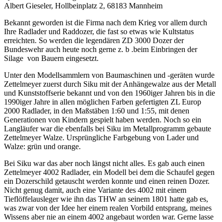
Albert Gieseler, Hollbeinplatz 2, 68183 Mannheim
Bekannt geworden ist die Firma nach dem Krieg vor allem durch
Ihre Radlader und Raddozer, die fast so etwas wie Kultstatus
erreichten. So werden die legendären ZD 3000 Dozer der
Bundeswehr auch heute noch gerne z. b .beim Einbringen der
Silage von Bauern eingesetzt.
Unter den Modellsammlern von Baumaschinen und -geräten wurde
Zettelmeyer zuerst durch Siku mit der Anhängewalze aus der Metall
und Kunststoffserie bekannt und von den 1960iger Jahren bis in die
1990iger Jahre in allen möglichen Farben gefertigten ZL Europ
2000 Radlader, in den Maßstäben 1:60 und 1:55, mit denen
Generationen von Kindern gespielt haben werden. Noch so ein
Langläufer war die ebenfalls bei Siku im Metallprogramm gebaute
Zettelmeyer Walze. Ursprüngliche Farbgebung von Lader und
Walze: grün und orange.
Bei Siku war das aber noch längst nicht alles. Es gab auch einen
Zettelmeyer 4002 Radlader, ein Modell bei dem die Schaufel gegen
ein Dozerschild getauscht werden konnte und einen reinen Dozer.
Nicht genug damit, auch eine Variante des 4002 mit einem
Tieflöffelausleger wie ihn das THW an seinem 1801 hatte gab es,
was zwar von der Idee her einem realen Vorbild entsprang, meines
Wissens aber nie an einem 4002 angebaut worden war. Gerne lasse