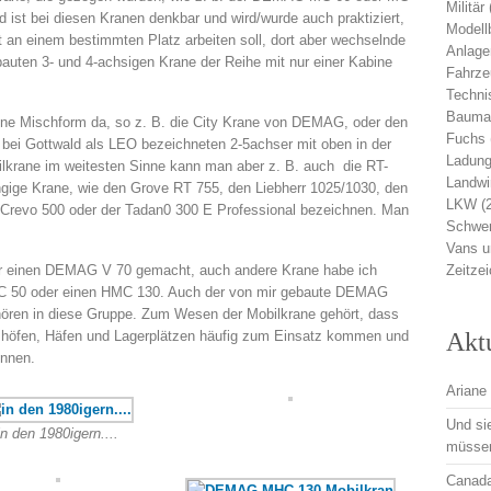
Militär
d ist bei diesen Kranen denkbar und wird/wurde auch praktiziert,
Modell
t an einem bestimmten Platz arbeiten soll, dort aber wechselnde
Anlage
bauten 3- und 4-achsigen Krane der Reihe mit nur einer Kabine
Fahrz
Techni
Bauma
ine Mischform da, so z. B. die City Krane von DEMAG, oder den
Fuchs
ei Gottwald als LEO bezeichneten 2-5achser mit oben in der
Ladung
bilkrane im weitesten Sinne kann man aber z. B. auch die RT-
Landwi
ngige Krane, wie den Grove RT 755, den Liebherr 1025/1030, den
LKW
(
 Crevo 500 oder der Tadan0 300 E Professional bezeichnen. Man
Schwer
Vans 
ur einen DEMAG V 70 gemacht, auch andere Krane habe ich
Zeitze
C 50 oder einen HMC 130. Auch der von mir gebaute DEMAG
hören in diese Gruppe. Zum Wesen der Mobilkrane gehört, dass
ebshöfen, Häfen und Lagerplätzen häufig zum Einsatz kommen und
Akt
önnen.
Ariane 
Und si
in den 1980igern....
müsse
Canadai