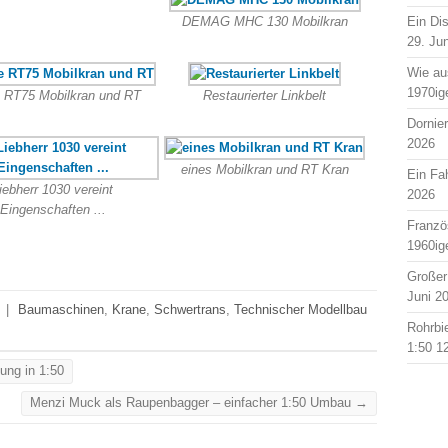
DEMAG MHC 130 Mobilkran
Ein Di
29. Ju
Wie au
1970ig
 RT75 Mobilkran und RT
Restaurierter Linkbelt
Dornie
2026
eines Mobilkran und RT Kran
Ein Fah
iebherr 1030 vereint
2026
Eingenschaften ...
Franzö
1960ig
Großer
Juni 2
|
Baumaschinen
,
Krane
,
Schwertrans
,
Technischer Modellbau
Rohrbi
1:50
1
ng in 1:50
Menzi Muck als Raupenbagger – einfacher 1:50 Umbau
→