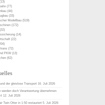
(13)
bahn
(77)
nbau
(44)
eugbau
(33)
scher Modellbau
(519)
schinen
(172)
(32)
ssicherung
(14)
rtschaft
(22)
204)
trans
(72)
und PKW
(13)
ichen
(62)
uelles
und der gleislose Transport
16. Juli 2026
e werden doch Verantwortung übernehmen
n!
12. Juli 2026
r Twin Otter in 1:50 restauriert
5. Juli 2026