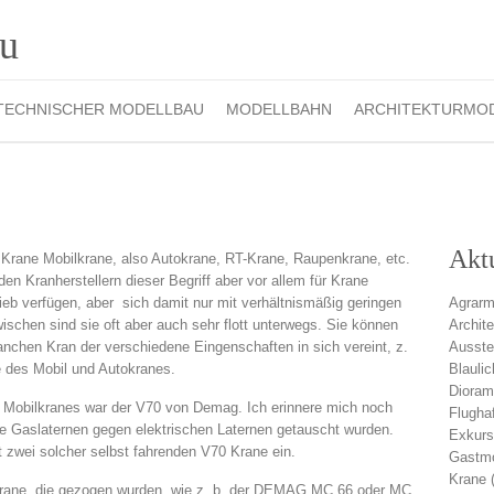
TECHNISCHER MODELLBAU
MODELLBAHN
ARCHITEKTURMO
Akt
 Krane Mobilkrane, also Autokrane, RT-Krane, Raupenkrane, etc.
en Kranherstellern dieser Begriff aber vor allem für Krane
ieb verfügen, aber sich damit nur mit verhältnismäßig geringen
Agrarm
schen sind sie oft aber auch sehr flott unterwegs. Sie können
Archit
manchen Kran der verschiedene Eingenschaften in sich vereint, z.
Ausste
e des Mobil und Autokranes.
Blauli
Diora
s Mobilkranes war der V70 von Demag. Ich erinnere mich noch
Flugha
die Gaslaternen gegen elektrischen Laternen getauscht wurden.
Exkurs
 zwei solcher selbst fahrenden V70 Krane ein.
Gastmo
Krane
(
krane, die gezogen wurden, wie z. b. der DEMAG MC 66 oder MC