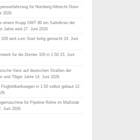
spenserfahrzeug für Nürnberg Albrecht Dürer
ni 2026
s einem Krupp GMT 80 ein Sattelkran der
er Jahre wird
27. Juni 2026
r 328 wird zum Start fertig gemacht
24. Juni
rwerk für die Dornier 328 in 1:50
23. Juni
sische Vans auf deutschen Straßen der
er und 70iger Jahre
14. Juni 2026
 Flugfeldtankwagen in 1:50 selbst gebaut
12.
026
egemaschine für Pipeline Rohre im Maßstab
2. Juni 2026