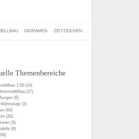
Finden:
DELLBAU
DIORAMEN
ZEITZEICHEN
uelle Themenbereiche
odellbau 1:50
(14)
ekturmodellbau
(17)
llungen
(6)
chtfahrzeuge
(3)
men
(60)
fen
(25)
ionen
(3)
delle
(9)
69)