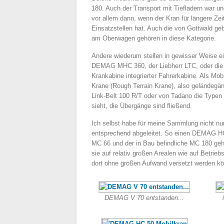
180. Auch der Transport mit Tiefladern war un
vor allem dann, wenn der Kran für längere Zei
Einsatzstellen hat. Auch die von Gottwald ge
am Oberwagen gehören in diese Kategorie.
Andere wiederum stellen in gewisser Weise e
DEMAG MHC 360, der Liebherr LTC, oder die b
Krankabine integrierter Fahrerkabine. Als Mo
Krane (Rough Terrain Krane), also geländegä
Link-Belt 100 R/T oder von Tadano die Typen
sieht, die Übergänge sind fließend.
Ich selbst habe für meine Sammlung nicht n
entsprechend abgeleitet. So einen DEMAG H
MC 66 und der in Bau befindliche MC 180 ge
sie auf relativ großen Arealen wie auf Betri
dort ohne großen Aufwand versetzt werden k
DEMAG V 70 entstanden...