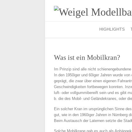
HIGHLIGHTS
Was ist ein Mobilkran?
Im Prinzip sind alle nicht schienengebundene
In den 1950iger und 60iger Jahren wurde von d
geprägt, die zwar über einen eigenen Fahrantr
Geschwindigkeiten fortbewegen konnten. Inzwi
luft- oder vollgummibereift sein und es gibt 
b. die des Mobil- und Geländekranes, oder di
Ein solcher Kran im ursprünglichen Sinne de
gut, wie in den 1960iger Jahren in Nürnberg 
Beim Austausch der Laternen setzte die Stadt
Solche Mobilkrane gab es auch als Anhänge