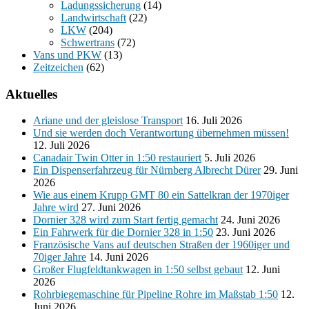
Ladungssicherung
(14)
Landwirtschaft
(22)
LKW
(204)
Schwertrans
(72)
Vans und PKW
(13)
Zeitzeichen
(62)
Aktuelles
Ariane und der gleislose Transport
16. Juli 2026
Und sie werden doch Verantwortung übernehmen müssen!
12. Juli 2026
Canadair Twin Otter in 1:50 restauriert
5. Juli 2026
Ein Dispenserfahrzeug für Nürnberg Albrecht Dürer
29. Juni
2026
Wie aus einem Krupp GMT 80 ein Sattelkran der 1970iger
Jahre wird
27. Juni 2026
Dornier 328 wird zum Start fertig gemacht
24. Juni 2026
Ein Fahrwerk für die Dornier 328 in 1:50
23. Juni 2026
Französische Vans auf deutschen Straßen der 1960iger und
70iger Jahre
14. Juni 2026
Großer Flugfeldtankwagen in 1:50 selbst gebaut
12. Juni
2026
Rohrbiegemaschine für Pipeline Rohre im Maßstab 1:50
12.
Juni 2026