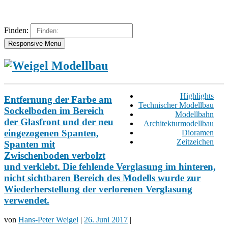
Finden:
Responsive Menu
Highlights
Entfernung der Farbe am
Technischer Modellbau
Sockelboden im Bereich
Modellbahn
der Glasfront und der neu
Architekturmodellbau
eingezogenen Spanten,
Dioramen
Zeitzeichen
Spanten mit
Zwischenboden verbolzt
und verklebt. Die fehlende Verglasung im hinteren,
nicht sichtbaren Bereich des Modells wurde zur
Wiederherstellung der verlorenen Verglasung
verwendet.
von
Hans-Peter Weigel
|
26. Juni 2017
|