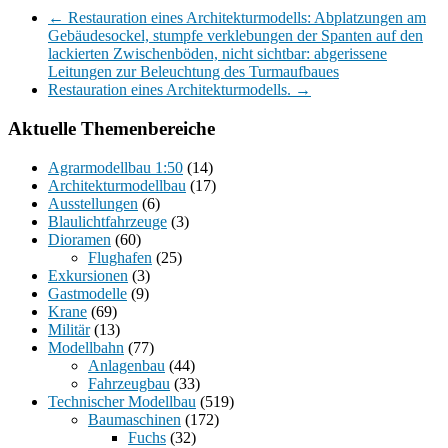
←
Restauration eines Architekturmodells: Abplatzungen am
Gebäudesockel, stumpfe verklebungen der Spanten auf den
lackierten Zwischenböden, nicht sichtbar: abgerissene
Leitungen zur Beleuchtung des Turmaufbaues
Restauration eines Architekturmodells.
→
Aktuelle Themenbereiche
Agrarmodellbau 1:50
(14)
Architekturmodellbau
(17)
Ausstellungen
(6)
Blaulichtfahrzeuge
(3)
Dioramen
(60)
Flughafen
(25)
Exkursionen
(3)
Gastmodelle
(9)
Krane
(69)
Militär
(13)
Modellbahn
(77)
Anlagenbau
(44)
Fahrzeugbau
(33)
Technischer Modellbau
(519)
Baumaschinen
(172)
Fuchs
(32)