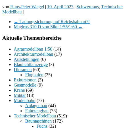
von
Hans-Peter Weigel
|
10. April 2023
|
Schwertrans
,
Technischer
Modellbau
|
←
Ladungssicherung auf Reichsbahnart?!
Magirus 310 D von Siku 1:55/1:60
→
Aktuelle Themenbereiche
Agrarmodellbau 1:50
(14)
Architekturmodellbau
(17)
Ausstellungen
(6)
Blaulichtfahrzeuge
(3)
Dioramen
(60)
Flughafen
(25)
Exkursionen
(3)
Gastmodelle
(9)
Krane
(69)
Militär
(13)
Modellbahn
(77)
Anlagenbau
(44)
Fahrzeugbau
(33)
Technischer Modellbau
(519)
Baumaschinen
(172)
Fuchs
(32)