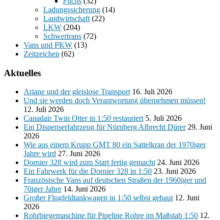
Fuchs
(32)
Ladungssicherung
(14)
Landwirtschaft
(22)
LKW
(204)
Schwertrans
(72)
Vans und PKW
(13)
Zeitzeichen
(62)
Aktuelles
Ariane und der gleislose Transport
16. Juli 2026
Und sie werden doch Verantwortung übernehmen müssen!
12. Juli 2026
Canadair Twin Otter in 1:50 restauriert
5. Juli 2026
Ein Dispenserfahrzeug für Nürnberg Albrecht Dürer
29. Juni
2026
Wie aus einem Krupp GMT 80 ein Sattelkran der 1970iger
Jahre wird
27. Juni 2026
Dornier 328 wird zum Start fertig gemacht
24. Juni 2026
Ein Fahrwerk für die Dornier 328 in 1:50
23. Juni 2026
Französische Vans auf deutschen Straßen der 1960iger und
70iger Jahre
14. Juni 2026
Großer Flugfeldtankwagen in 1:50 selbst gebaut
12. Juni
2026
Rohrbiegemaschine für Pipeline Rohre im Maßstab 1:50
12.