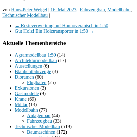
von
Hans-Peter Weigel
|
16. Mai 2023
|
Fahrzeugbau
,
Modellbahn
,
Technischer Modellbau
|
←
Resteverwertung auf Hannoveranisch in 1:50
Gut Holz! Ein Holztransporter in 1:50
→
Aktuelle Themenbereiche
Agrarmodellbau 1:50
(14)
Architekturmodellbau
(17)
Ausstellungen
(6)
Blaulichtfahrzeuge
(3)
Dioramen
(60)
Flughafen
(25)
Exkursionen
(3)
Gastmodelle
(9)
Krane
(69)
Militär
(13)
Modellbahn
(77)
Anlagenbau
(44)
Fahrzeugbau
(33)
Technischer Modellbau
(519)
Baumaschinen
(172)